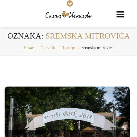
OZNAKA:
SREMSKA MITROVICA
Home
Dnevnik
Чланци
sremska mitrovica