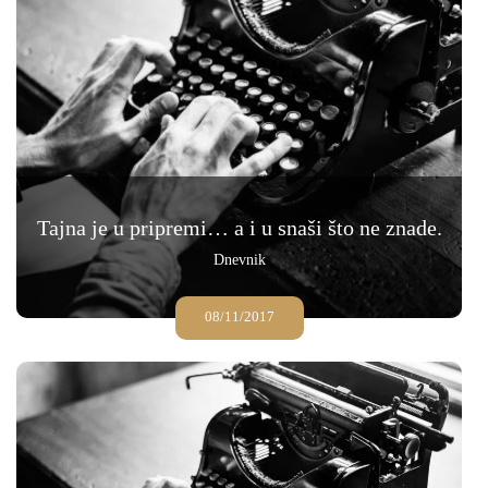
Tajna je u pripremi… a i u snaši što ne znade.
Dnevnik
08/11/2017