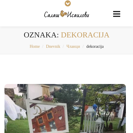
OZNAKA:
DEKORACIJA
Home
Dnevnik
Чланци
dekoracija