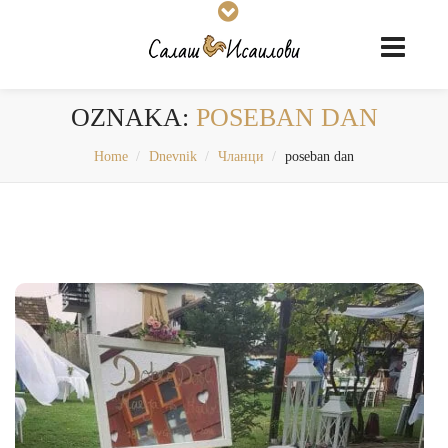
OZNAKA:
POSEBAN DAN
Home
Dnevnik
Чланци
poseban dan