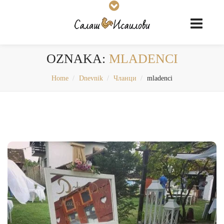
OZNAKA:
MLADENCI
Home
Dnevnik
Чланци
mladenci